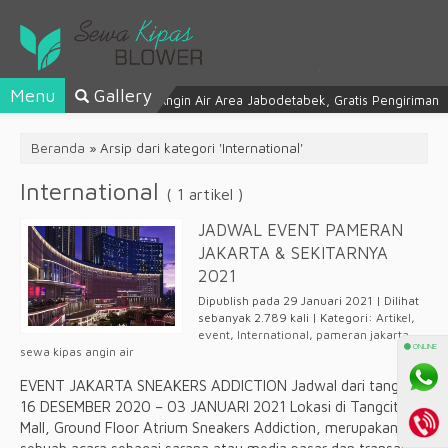
Menu
Gallery
Sewa Kipas Angin Air Area Jabodetabek, Gratis Pengiriman
Beranda
»
Arsip dari kategori 'International'
International
( 1 artikel )
JADWAL EVENT PAMERAN
JAKARTA & SEKITARNYA
2021
Dipublish pada 29 Januari 2021 | Dilihat
sebanyak 2.789 kali | Kategori:
Artikel
,
event
,
International
,
pameran jakarta
,
⚫ ONLINE
sewa kipas angin air
EVENT JAKARTA SNEAKERS ADDICTION Jadwal dari tanggal
16 DESEMBER 2020 – 03 JANUARI 2021 Lokasi di Tangcity
Mall, Ground Floor Atrium Sneakers Addiction, merupakan