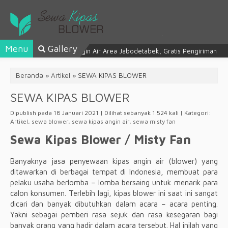
Menu
Gallery
Sewa Kipas Angin Air Area Jabodetabek, Gratis Pengiriman
Beranda
»
Artikel
»
SEWA KIPAS BLOWER
SEWA KIPAS BLOWER
Dipublish pada 18 Januari 2021 | Dilihat sebanyak 1.524 kali | Kategori:
Artikel
,
sewa blower
,
sewa kipas angin air
,
sewa misty fan
Sewa Kipas Blower / Misty Fan
Banyaknya jasa penyewaan kipas angin air (blower) yang
ditawarkan di berbagai tempat di Indonesia, membuat para
pelaku usaha berlomba – lomba bersaing untuk menarik para
calon konsumen. Terlebih lagi, kipas blower ini saat ini sangat
dicari dan banyak dibutuhkan dalam acara – acara penting.
Yakni sebagai pemberi rasa sejuk dan rasa kesegaran bagi
banyak orang yang hadir dalam acara tersebut. Hal inilah yang