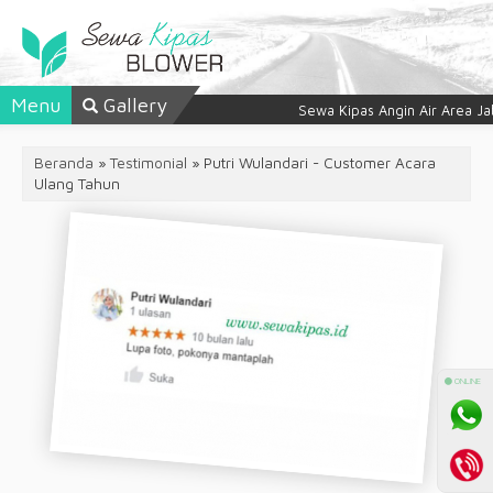
Menu
Gallery
Sewa Kipas Angin Air Area Ja
Beranda
»
Testimonial
» Putri Wulandari - Customer Acara
Ulang Tahun
⚫ ONLINE