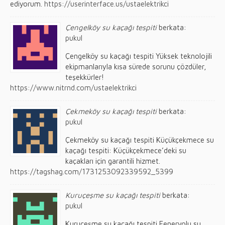
ediyorum.
https://userinterface.us/ustaelektrikci
Çengelköy su kaçağı tespiti
berkata:
pukul
Çengelköy su kaçağı tespiti Yüksek teknolojili
ekipmanlarıyla kısa sürede sorunu çözdüler,
teşekkürler!
https://www.nitrnd.com/ustaelektrikci
Çekmeköy su kaçağı tespiti
berkata:
pukul
Çekmeköy su kaçağı tespiti Küçükçekmece su
kaçağı tespiti: Küçükçekmece’deki su
kaçakları için garantili hizmet.
https://tagshag.com/1731253092339592_5399
Kuruçeşme su kaçağı tespiti
berkata:
pukul
Kuruçeşme su kaçağı tespiti Feneryolu su