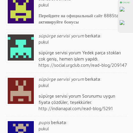
⚫ ONLINE
pukul
Перейдите на
официальный сайт 888Starz
и
активируйте бонусы
süpürge servisi yorum
berkata:
pukul
süpürge servisi yorum Yedek parça stokları
çok geniş, hemen işlem yapıldı.
https://social.urgclub.com/read-blog/209147
süpürge servisi yorum
berkata:
pukul
süpürge servisi yorum Sorunumu uygun
fiyata çözdüler, teşekkürler.
http://indianapal.com/read-blog/5291
pupis
berkata:
pukul