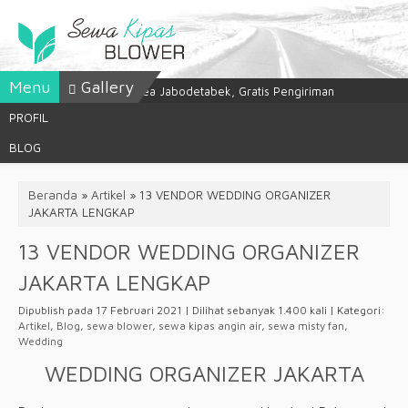
Menu
Gallery
Sewa Kipas Angin Air Area Jabodetabek, Gratis Pengiriman
PROFIL
BLOG
Beranda
»
Artikel
»
13 VENDOR WEDDING ORGANIZER
JAKARTA LENGKAP
13 VENDOR WEDDING ORGANIZER
JAKARTA LENGKAP
Dipublish pada 17 Februari 2021 | Dilihat sebanyak 1.400 kali | Kategori:
Artikel
,
Blog
,
sewa blower
,
sewa kipas angin air
,
sewa misty fan
,
Wedding
WEDDING ORGANIZER JAKARTA