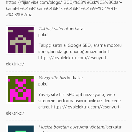
https://fijianvibe.com/blogs/1300/%C3%9Csk%C3%BCdar-
kanal-t%C4%B1kan%C4%B1kl%C4%B1%C4%9F%C4%B1-
a%C3%A7ma
Takipçi satın al
berkata:
pukul
Takipçi satın al Google SEO, arama motoru
sonuçlarında görünürlüğümüzü artırdı.
https://royalelektrik.com//esenyurt-
elektrikci/
Yavaş site hızı
berkata:
pukul
Yavaş site hızı SEO optimizasyonu, web
sitemizin performansını inanılmaz derecede
artırdı.
https://royalelektrik.com//esenyurt-
elektrikci/
Mucize borçtan kurtulma yöntemi
berkata: