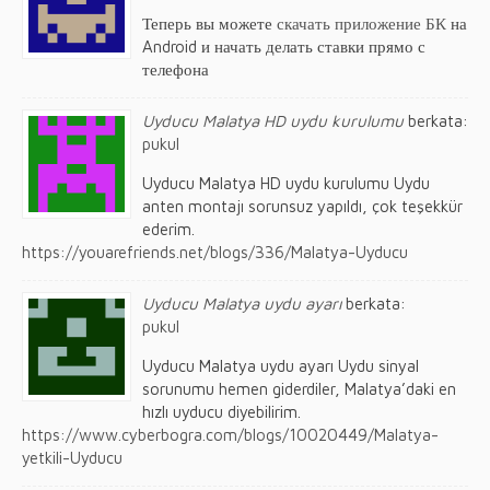
Теперь вы можете
скачать приложение БК
на
Android и начать делать ставки прямо с
телефона
Uyducu Malatya HD uydu kurulumu
berkata:
pukul
Uyducu Malatya HD uydu kurulumu Uydu
anten montajı sorunsuz yapıldı, çok teşekkür
ederim.
https://youarefriends.net/blogs/336/Malatya-Uyducu
Uyducu Malatya uydu ayarı
berkata:
pukul
Uyducu Malatya uydu ayarı Uydu sinyal
sorunumu hemen giderdiler, Malatya’daki en
hızlı uyducu diyebilirim.
https://www.cyberbogra.com/blogs/10020449/Malatya-
yetkili-Uyducu