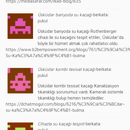
https://mediasafar.com/read-blog/835
Üsküdar banyoda su kaçağı
berkata:
pukul
Üsküdar banyoda su kaçağı Rothenberger
cihazı ile su kaçağını tespit ettiler, Üsküdar’da
böyle bir hizmet almak çok rahatlatıcı oldu.
https://www.b2bempowerment.org/blogs/761/%C3%9Csk%C3
Su-Ka%C3%A7a%C4%9F%C4%B1-bulma
Üsküdar kombi tesisat kaçağı
berkata:
pukul
Üsküdar kombi tesisat kaçağı Kanalizasyon
tıkanıklığı sorunumuz vardı. Kameralı sistemle
tıkanıklığı bulup hemen temizlediler.
https://dchatmogul.com/blogs/6216/%C3%9Csk%C3%BCdar-
su-ka%C3%A7a%C4%9F%C4%B1-bulma
Cihazla su kaçağı tespiti
berkata:
pukul