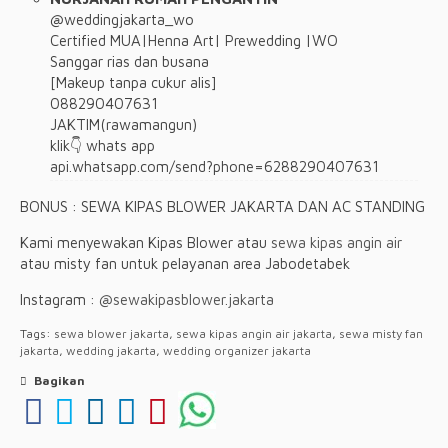
@weddingjakarta_wo
Certified MUA|Henna Art| Prewedding |WO
Sanggar rias dan busana
[Makeup tanpa cukur alis]
088290407631
JAKTIM(rawamangun)
klik👇 whats app
api.whatsapp.com/send?phone=6288290407631
BONUS : SEWA KIPAS BLOWER JAKARTA DAN AC STANDING
Kami menyewakan Kipas Blower atau
sewa kipas angin air
atau misty fan untuk pelayanan area Jabodetabek
Instagram :
@sewakipasblower.jakarta
Tags:
sewa blower jakarta
,
sewa kipas angin air jakarta
,
sewa misty fan
jakarta
,
wedding jakarta
,
wedding organizer jakarta
Bagikan