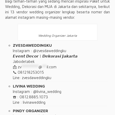
Bagi teman-teman yang sedang mencari inspirasi Paket untuk
Wedding, Dekorasi dan MUA di Jakarta dan sekitarnya, berikut
ini 13 vendor wedding organizer lengkap beserta nomer dan
alamat instagram masing-masing vendor.
Wedding Organizer Jakarta
ZVESDAWEDDINGKU
Instagram : @zvesdaweddingku
𝙀𝙫𝙚𝙣𝙩 𝘿𝙚𝙘𝙤𝙧 | 𝘿𝙚𝙠𝙤𝙧𝙖𝙨𝙞 𝙅𝙖𝙠𝙖𝙧𝙩𝙖
Jabodetabek
📩
zv
***********
@
***
il.com
📞 081218253015
Line: zvesdaweddingku
LIVINA WEDDING
Instagram : @livina_wedding
☎️ : 0812.8885.1073
Line : livinawedding
PINDY ORGANIZER