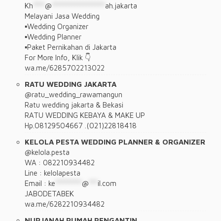
Kh
****
@
******************
ah.jakarta
Melayani Jasa Wedding
▪︎Wedding Organizer
▪︎Wedding Planner
▪︎Paket Pernikahan di Jakarta
For More Info, Klik 👇
wa.me/6285702213022
RATU WEDDING JAKARTA
@ratu_wedding_rawamangun
Ratu wedding jakarta & Bekasi
RATU WEDDING KEBAYA & MAKE UP
Hp.08129504667 .(021)22818418
KELOLA PESTA WEDDING PLANNER & ORGANIZER
@kelola.pesta
WA : 082210934482
Line : kelolapesta
Email :
ke
*********
@
***
il.com
JABODETABEK
wa.me/6282210934482
NURJANAH RUMAH PENGANTIN