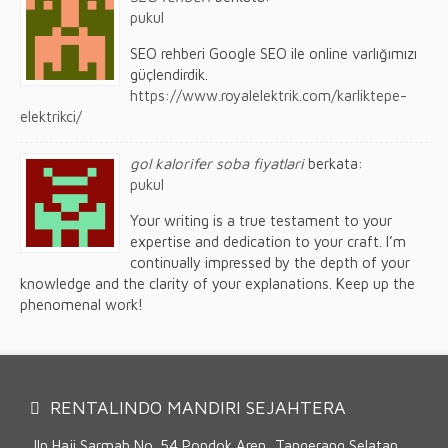
pukul
SEO rehberi Google SEO ile online varlığımızı
güçlendirdik.
https://www.royalelektrik.com/karliktepe-
elektrikci/
gol kalorifer soba fiyatlari
berkata:
pukul
Your writing is a true testament to your
expertise and dedication to your craft. I’m
continually impressed by the depth of your
knowledge and the clarity of your explanations. Keep up the
phenomenal work!
RENTALINDO MANDIRI SEJAHTERA
Jln Haji Sarmah No. 54 Pondok Aren, Tangerang Selatan