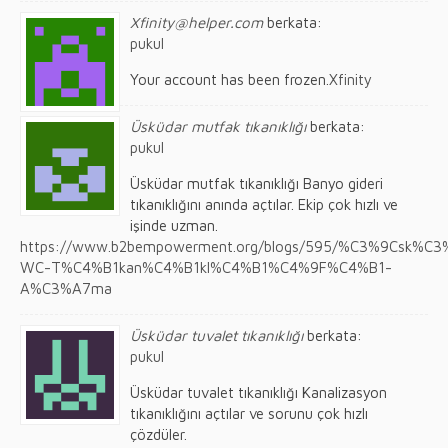
Xfinity@helper.com
berkata:
pukul
Your account has been frozen.
Xfinity
Üsküdar mutfak tıkanıklığı
berkata:
pukul
Üsküdar mutfak tıkanıklığı Banyo gideri
tıkanıklığını anında açtılar. Ekip çok hızlı ve
işinde uzman.
https://www.b2bempowerment.org/blogs/595/%C3%9Csk%C3
WC-T%C4%B1kan%C4%B1kl%C4%B1%C4%9F%C4%B1-
A%C3%A7ma
Üsküdar tuvalet tıkanıklığı
berkata:
pukul
Üsküdar tuvalet tıkanıklığı Kanalizasyon
tıkanıklığını açtılar ve sorunu çok hızlı
çözdüler.